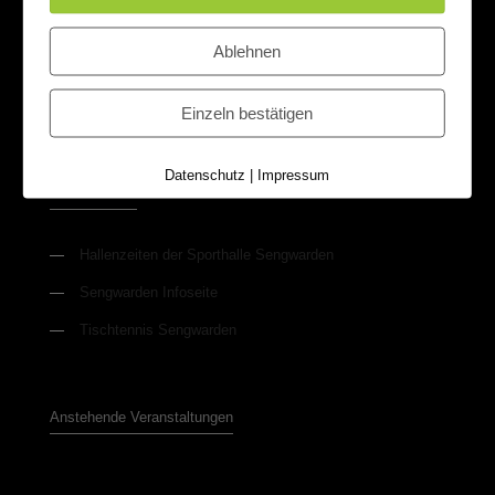
Rechtliche Informationen
Ablehnen
—
Datenschutzerklärung
—
Impressum
Einzeln bestätigen
Datenschutz
|
Impressum
Weitere Links
—
Hallenzeiten der Sporthalle Sengwarden
—
Sengwarden Infoseite
—
Tischtennis Sengwarden
Anstehende Veranstaltungen