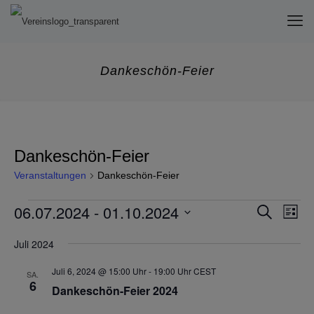
Dankeschön-Feier
Dankeschön-Feier
Veranstaltungen
Dankeschön-Feier
Veranstaltungen
Veran
06.07.2024
 - 
01.10.2024
Ver
Suche
Liste
Ans
Such
Datum
Nav
Juli 2024
wählen.
und
Ansic
Juli 6, 2024 @ 15:00 Uhr
-
19:00 Uhr
CEST
SA.
6
Dankeschön-Feier 2024
Navig