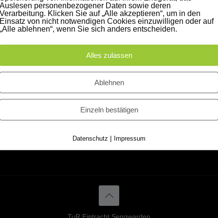
Auslesen personenbezogener Daten sowie deren
Verarbeitung. Klicken Sie auf „Alle akzeptieren“, um in den
Weitere Links
Einsatz von nicht notwendigen Cookies einzuwilligen oder auf
„Alle ablehnen“, wenn Sie sich anders entscheiden.
—
Hallenzeiten der Sporthalle
Alles zulassen
Sengwarden
—
Sengwarden Infoseite
Ablehnen
—
Tischtennis Sengwarden
Einzeln bestätigen
|
Datenschutz
Impressum
TuR Eintracht Sengwarden