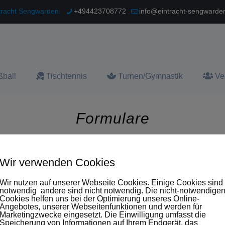
ntracht Sengwarden.
+494423708772
info@eintracht-sengwarde
ball
Tischtennis
Turnen/Gymnastik
Ve
Formulare
Wir verwenden Cookies
Wir nutzen auf unserer Webseite Cookies. Einige Cookies sind
notwendig andere sind nicht notwendig. Die nicht-notwendige
Cookies helfen uns bei der Optimierung unseres Online-
Angebotes, unserer Webseitenfunktionen und werden für
Marketingzwecke eingesetzt. Die Einwilligung umfasst die
Speicherung von Informationen auf Ihrem Endgerät, das