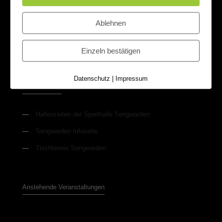
Rechtliche Informationen
Ablehnen
—
Datenschutzerklärung
—
Impressum
Einzeln bestätigen
Datenschutz
|
Impressum
Weitere Links
—
Hallenzeiten der Sporthalle Sengwarden
—
Sengwarden Infoseite
—
Tischtennis Sengwarden
Anstehende Veranstaltungen