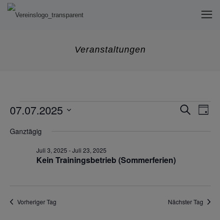
Veranstaltungen
Veranstaltungen
Veran
07.07.2025
Ver
Suche
Tag
Ans
Such
Datum
for
Ganztägig
Nav
wählen.
und
Juli
Ansic
Juli 3, 2025
-
Juli 23, 2025
Kein Trainingsbetrieb (Sommerferien)
Navig
7,
2025
Vorheriger Tag
Nächster Tag