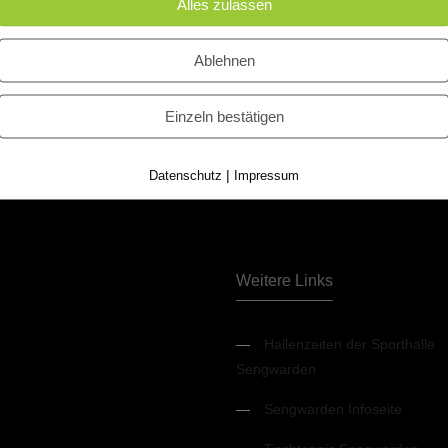
Alles zulassen
Ablehnen
Einzeln bestätigen
|
Datenschutz
Impressum
Weitere Links
—
Hallenzeiten der Sporthalle
Sengwarden
—
Sengwarden Infoseite