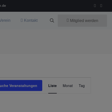
n.de
Verein
Kontakt
Mitglied werden
Veranstaltu
uche Veranstaltungen
Liste
Monat
Tag
Ansichten-
Navigation