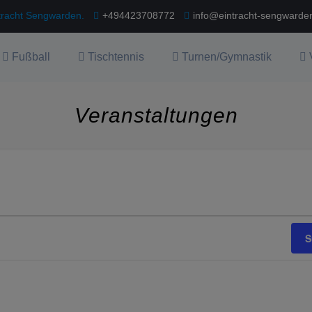
ntracht Sengwarden.
+494423708772
info@eintracht-sengwarde
Fußball
Tischtennis
Turnen/Gymnastik
Veranstaltungen
ungen
n
S